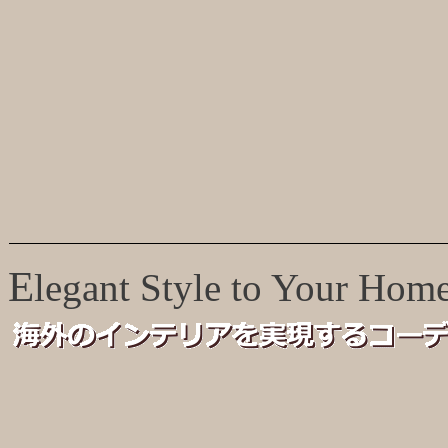
E
legant Style to Your Hom