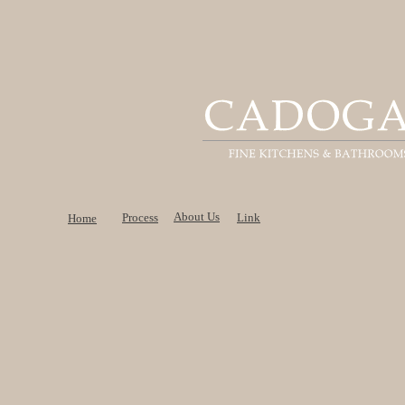
About Us
Process
Link
Home